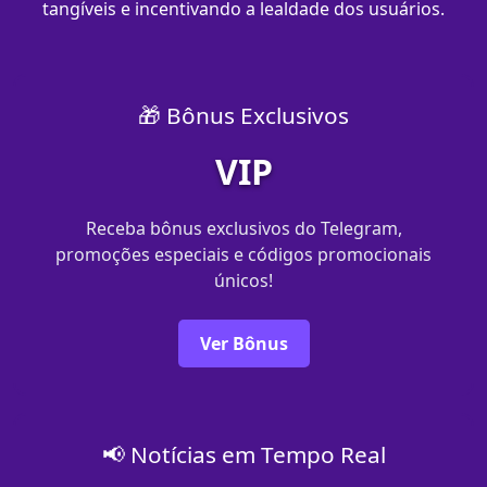
tangíveis e incentivando a lealdade dos usuários.
🎁 Bônus Exclusivos
VIP
Receba bônus exclusivos do Telegram,
promoções especiais e códigos promocionais
únicos!
Ver Bônus
📢 Notícias em Tempo Real