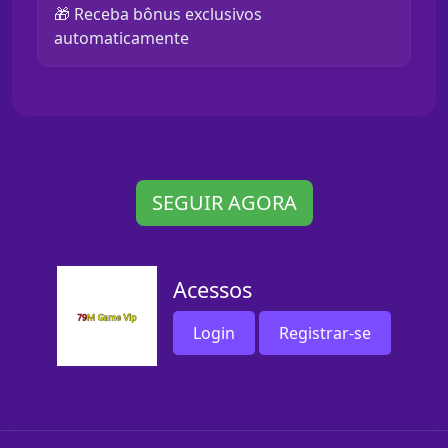
🎁 Receba bônus exclusivos
automaticamente
SEGUIR AGORA
Acessos
Login
Registrar-se