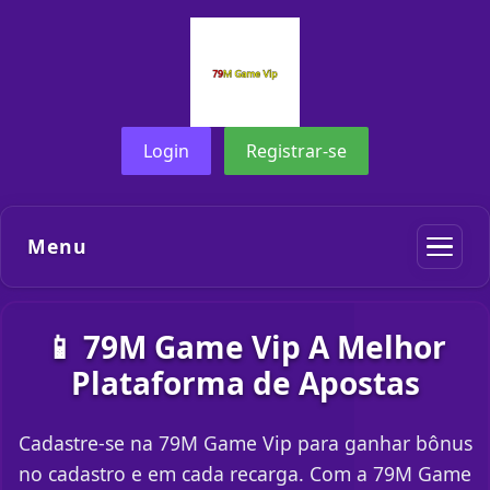
Login
Registrar-se
Menu
📱 79M Game Vip A Melhor
Plataforma de Apostas
Cadastre-se na 79M Game Vip para ganhar bônus
no cadastro e em cada recarga. Com a 79M Game