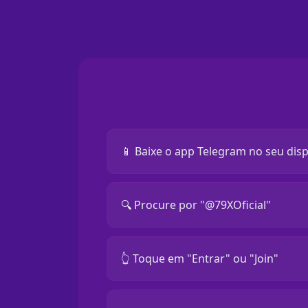
📱 Baixe o app Telegram no seu disp
🔍 Procure por "@79XOficial"
👆 Toque em "Entrar" ou "Join"