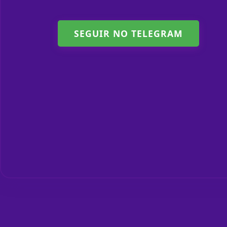
SEGUIR NO TELEGRAM