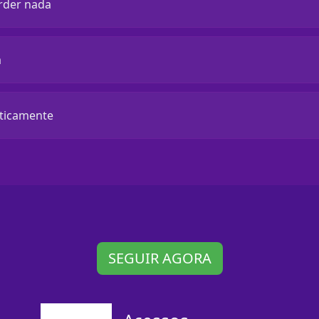
erder nada
a
aticamente
SEGUIR AGORA