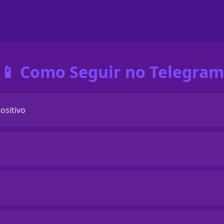
📱 Como Seguir no Telegram
ositivo