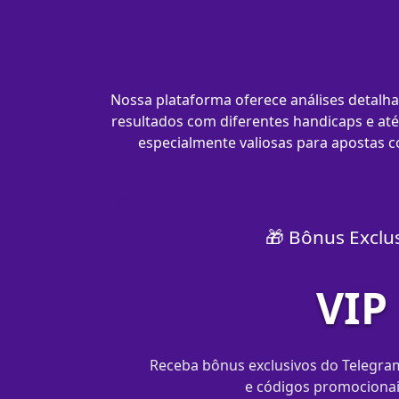
Nossa plataforma oferece análises detalha
resultados com diferentes handicaps e at
especialmente valiosas para apostas c
🎁 Bônus Exclu
VIP
Receba bônus exclusivos do Telegra
e códigos promocionai