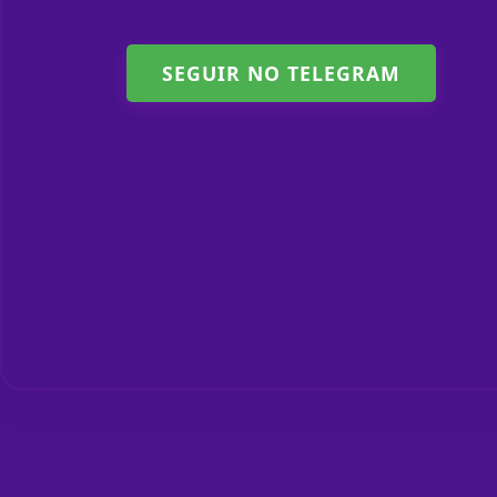
SEGUIR NO TELEGRAM