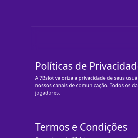
Políticas de Privacida
A 7Bslot valoriza a privacidade de seus us
nossos canais de comunicação. Todos os dad
jogadores.
Termos e Condições