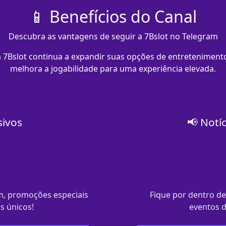
📱 Benefícios do Canal
Descubra as vantagens de seguir a 7Bslot no Telegram
 7Bslot continua a expandir suas opções de entretenimento
melhora a jogabilidade para uma experiência elevada.
sivos
📢 Notí
m, promoções especiais
Fique por dentro d
s únicos!
eventos d