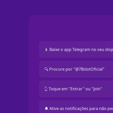
📱 Baixe o app Telegram no seu disp
🔍 Procure por "@7BslotOficial"
👆 Toque em "Entrar" ou "Join"
🔔 Ative as notificações para não p