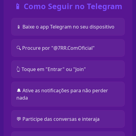
📱 Como Seguir no Telegram
📱 Baixe o app Telegram no seu dispositivo
🔍 Procure por "@7RR.ComOficial"
👆 Toque em "Entrar" ou "Join"
🔔 Ative as notificações para não perder
nada
💬 Participe das conversas e interaja