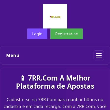
Login
Registrar-se
Menu
📱 7RR.Com A Melhor
Plataforma de Apostas
Cadastre-se na 7RR.Com para ganhar bônus no
cadastro e em cada recarga. Com a 7RR.Com, você