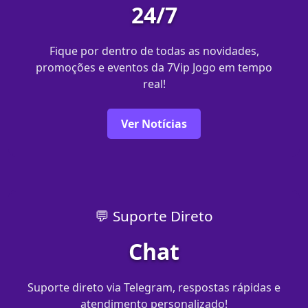
24/7
Fique por dentro de todas as novidades,
promoções e eventos da 7Vip Jogo em tempo
real!
Ver Notícias
💬 Suporte Direto
Chat
Suporte direto via Telegram, respostas rápidas e
atendimento personalizado!