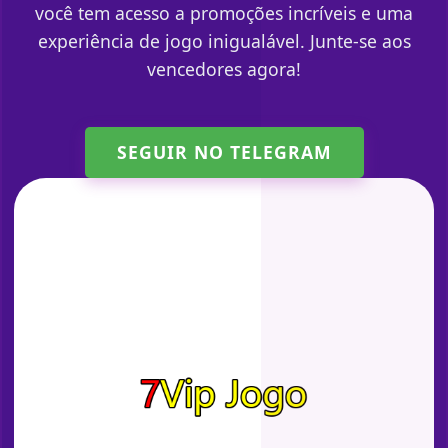
você tem acesso a promoções incríveis e uma
experiência de jogo inigualável. Junte-se aos
vencedores agora!
SEGUIR NO TELEGRAM