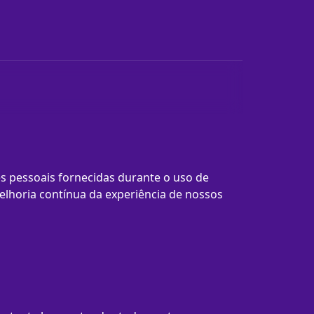
s pessoais fornecidas durante o uso de
elhoria contínua da experiência de nossos