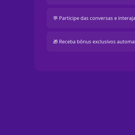
💬 Participe das conversas e interaj
🎁 Receba bônus exclusivos autom