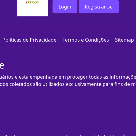
Login
Registrar-se
Políticas de Privacidade
Termos e Condições
Sitemap
de
suários e está empenhada em proteger todas as informaçõe
os coletados são utilizados exclusivamente para fins de m