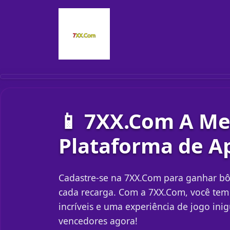
📱 7XX.Com A Me
Plataforma de A
Cadastre-se na 7XX.Com para ganhar bô
cada recarga. Com a 7XX.Com, você tem
incríveis e uma experiência de jogo inig
vencedores agora!