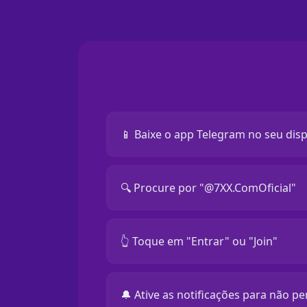
📱 Baixe o app Telegram no seu disp
🔍 Procure por "@7XX.ComOficial"
👆 Toque em "Entrar" ou "Join"
🔔 Ative as notificações para não p