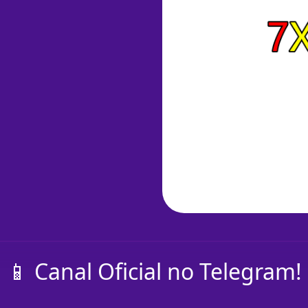
📱 Canal Oficial no Telegram!