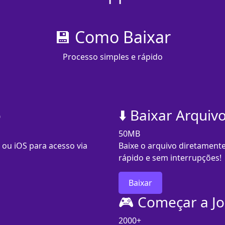
💾 Como Baixar
Processo simples e rápido
o
⬇️ Baixar Arquiv
50MB
 ou iOS para acesso via
Baixe o arquivo diretament
rápido e sem interrupções!
Baixar
🎮 Começar a J
2000+