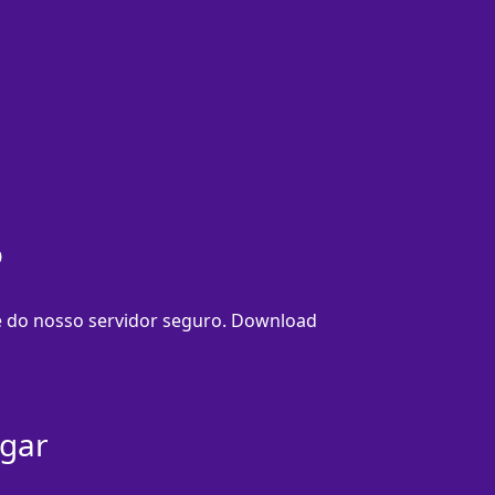
o
e do nosso servidor seguro. Download
ogar