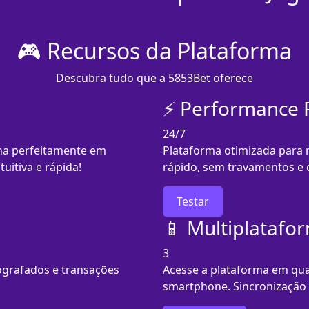
🎮 Recursos da Plataforma
Descubra tudo que a 5853Bet oferece
⚡ Performance 
24/7
na perfeitamente em
Plataforma otimizada para
uitiva e rápida!
rápido, sem travamentos e d
Testar
📱 Multiplatafo
3
ografados e transações
Acesse a plataforma em qual
smartphone. Sincronização 