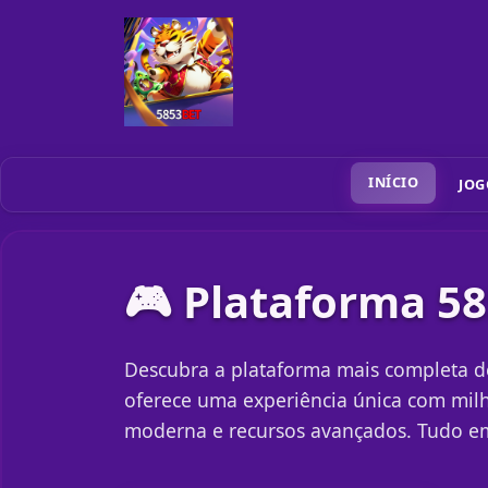
INÍCIO
JOG
🎮 Plataforma 5
Descubra a plataforma mais completa de
oferece uma experiência única com milh
moderna e recursos avançados. Tudo e