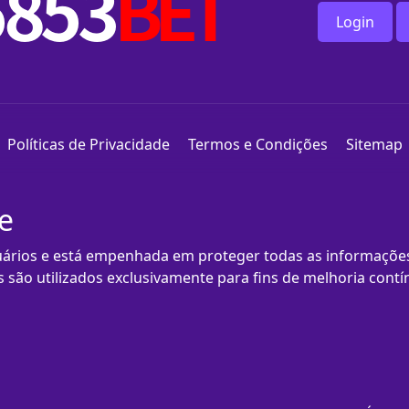
Login
Políticas de Privacidade
Termos e Condições
Sitemap
de
suários e está empenhada em proteger todas as informaçõe
 são utilizados exclusivamente para fins de melhoria contí