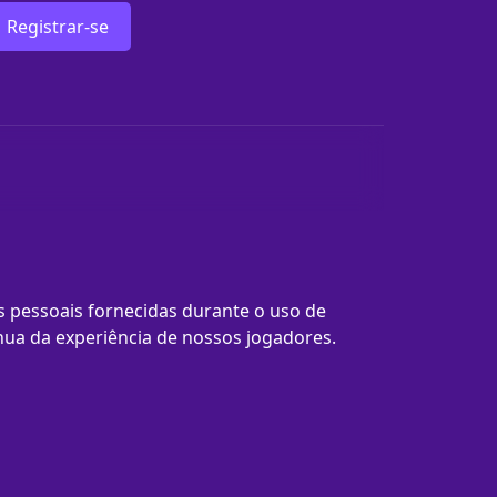
Registrar-se
s pessoais fornecidas durante o uso de
nua da experiência de nossos jogadores.