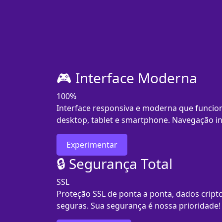
🎮 Interface Moderna
100%
Interface responsiva e moderna que funcio
desktop, tablet e smartphone. Navegação int
Experimentar
🔒 Segurança Total
SSL
Proteção SSL de ponta a ponta, dados cript
seguras. Sua segurança é nossa prioridade!