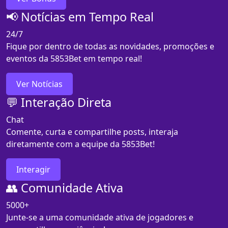
📢 Notícias em Tempo Real
24/7
Fique por dentro de todas as novidades, promoções e
eventos da 5853Bet em tempo real!
Ver Notícias
💬 Interação Direta
Chat
Comente, curta e compartilhe posts, interaja
diretamente com a equipe da 5853Bet!
Interagir
👥 Comunidade Ativa
5000+
Junte-se a uma comunidade ativa de jogadores e